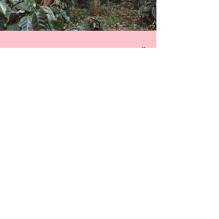
LUONTOPOSITIIVINEN – MITÄ
SE TARKOITTAA?
Slow on luontopositiivinen kahvialan toimija. Termi
luontopositiivinen viittaa luonnon
monimuotoisuuden köyhtymisen pysäyttämiseen
vuoteen 2030 mennessä.
Käytännössä se tarkoittaa sitä, että Slow….
….sitoo kahviviljelmillään enemmän
hiiltä
kuin
mitä tuotannon muissa vaiheissa vapautuu. Tämä
tapahtuu luonnollisesti puiden sitoessa hiiltä.
….pyrkii kasvattamaan ja ylläpitämään
luonnon
monimuotoisuutta
istuttamalla ja suojelemalla
paikallisia puulajeja, jotka houkuttelevat hyönteisiä
ja villieläimiä.
…minimoi kahvinkasvatuksen haitalliset