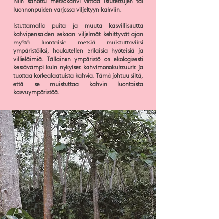
Niin sanottu metsäkahvi viittaa istutettujen tai
luonnonpuiden varjossa viljeltyyn kahviin.
Istuttamalla puita ja muuta kasvillisuutta
kahvipensaiden sekaan viljelmät kehittyvät ajan
myötä luontaisia metsiä muistuttaviksi
ympäristöiksi, houkutellen erilaisia hyöteisiä ja
villieläimiä. Tällainen ympäristö on ekologisesti
kestävämpi kuin nykyiset kahvimonokulttuurit ja
tuottaa korkealaatuista kahvia. Tämä johtuu siitä,
että se muistuttaa kahvin luontaista
kasvuympäristöä.