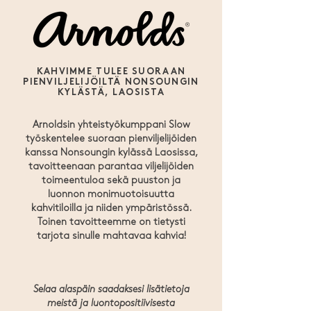
KAHVIMME TULEE SUORAAN
PIENVILJELIJÖILTÄ NONSOUNGIN
KYLÄSTÄ, LAOSISTA
Arnoldsin yhteistyökumppani Slow
työskentelee suoraan pienviljelijöiden
kanssa Nonsoungin kylässä Laosissa,
tavoitteenaan parantaa viljelijöiden
toimeentuloa sekä puuston ja
luonnon monimuotoisuutta
kahvitiloilla ja niiden ympäristössä.
Toinen tavoitteemme on tietysti
tarjota sinulle mahtavaa kahvia!
Selaa alaspäin saadaksesi lisätietoja
meistä ja luontopositiivisesta