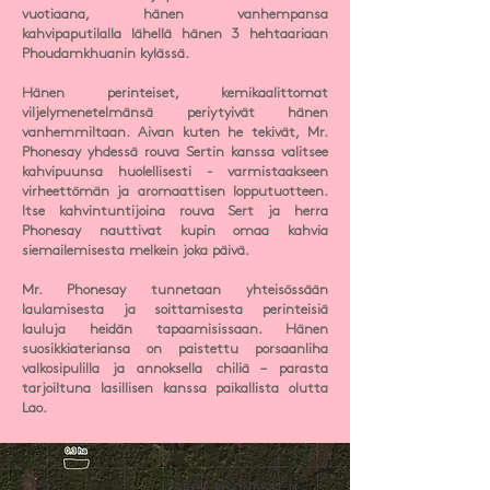
vuotiaana, hänen vanhempansa
kahvipaputilalla lähellä hänen 3 hehtaariaan
Phoudamkhuanin kylässä.
Hänen perinteiset, kemikaalittomat
viljelymenetelmänsä periytyivät hänen
vanhemmiltaan. Aivan kuten he tekivät, Mr.
Phonesay yhdessä rouva Sertin kanssa valitsee
kahvipuunsa huolellisesti - varmistaakseen
virheettömän ja aromaattisen lopputuotteen.
Itse kahvintuntijoina rouva Sert ja herra
Phonesay nauttivat kupin omaa kahvia
siemailemisesta melkein joka päivä.
Mr. Phonesay tunnetaan yhteisössään
laulamisesta ja soittamisesta perinteisiä
lauluja heidän tapaamisissaan. Hänen
suosikkiateriansa on paistettu porsaanliha
valkosipulilla ja annoksella chiliä – parasta
tarjoiltuna lasillisen kanssa paikallista olutta
Lao.
PERHE PHONESAY:N