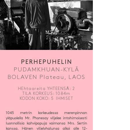
PERHEPUHELIN
PUDAMKHUAN-KYLÄ
BOLAVEN Plateau, LAOS
HEhtaareita YHTEENSÄ: 2
TILA KORKEUS: 1084m
KODON KOKO: 5
IHMISET
1045 metrin korkeudessa merenpinnan
yläpuolella Mr. Phonesay viljelee intohimoisesti
luonnollisia kahvipapuja vaimonsa Mrs. Sertin
kanssa. Hänen viljelyhalunsa alkoi alle 12-