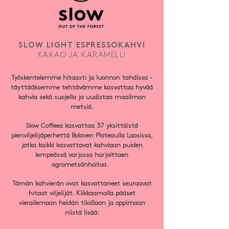
SLOW LIGHT ESPRESSOKAHVI
KAKAO JA KARAMELLI
Työskentelemme hitaasti ja luonnon tahdissa -
täyttääksemme tehtävämme kasvattaa hyvää
kahvia sekä suojella ja uudistaa maailman
metsiä.
Slow Coffeea kasvattaa 37 yksittäistä
pienviljelijäperhettä Bolaven Plateaulla Laosissa,
jotka kaikki kasvattavat kahviaan puiden
lempeässä varjossa harjoittaen
agrometsänhoitoa.
Tämän kahvierän ovat kasvattaneet seuraavat
hitaat viljelijät. Klikkaamalla pääset
vierailemaan heidän tiloillaan ja oppimaan
niistä lisää: