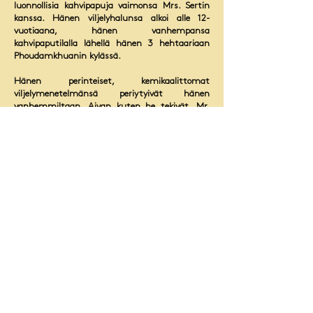
luonnollisia kahvipapuja vaimonsa Mrs. Sertin
kanssa. Hänen viljelyhalunsa alkoi alle 12-
vuotiaana, hänen vanhempansa
kahvipaputilalla lähellä hänen 3 hehtaariaan
Phoudamkhuanin kylässä.
Hänen perinteiset, kemikaalittomat
viljelymenetelmänsä periytyivät hänen
vanhemmiltaan. Aivan kuten he tekivät, Mr.
Phonesay yhdessä rouva Sertin kanssa valitsee
kahvipuunsa huolellisesti - varmistaakseen
virheettömän ja aromaattisen lopputuotteen.
Itse kahvintuntijoina rouva Sert ja herra
Phonesay nauttivat kupin omaa kahvia
siemailemisesta melkein joka päivä.
Mr. Phonesay tunnetaan yhteisössään
laulamisesta ja soittamisesta perinteisiä
lauluja heidän tapaamisissaan. Hänen
suosikkiateriansa on paistettu porsaanliha
valkosipulilla ja annoksella chiliä – parasta
tarjoiltuna lasillisen kanssa paikallista olutta
Lao.