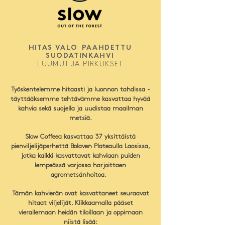
HITAS VALO
PAAHDETTU
SUODATINKAHVI
LUUMUT JA PIRKUKSET
Työskentelemme hitaasti ja luonnon tahdissa -
täyttääksemme tehtävämme kasvattaa hyvää
kahvia sekä suojella ja uudistaa maailman
metsiä.
Slow Coffeea kasvattaa 37 yksittäistä
pienviljelijäperhettä Bolaven Plateaulla Laosissa,
jotka kaikki kasvattavat kahviaan puiden
lempeässä varjossa harjoittaen
agrometsänhoitoa.
Tämän kahvierän ovat kasvattaneet seuraavat
hitaat viljelijät. Klikkaamalla pääset
vierailemaan heidän tiloillaan ja oppimaan
niistä lisää: