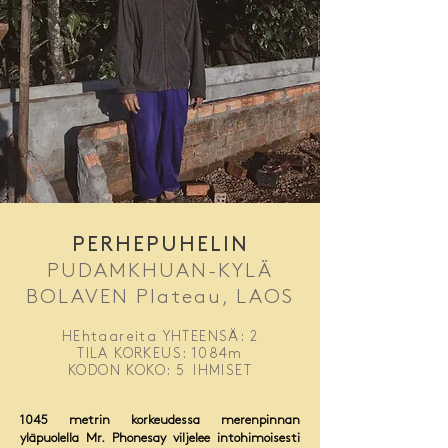
PERHEPUHELIN
PUDAMKHUAN-KYLÄ
BOLAVEN Plateau, LAOS
HEhtaareita YHTEENSÄ: 2
TILA KORKEUS: 1084m
KODON KOKO: 5
IHMISET
1045 metrin korkeudessa merenpinnan
yläpuolella Mr. Phonesay viljelee intohimoisesti